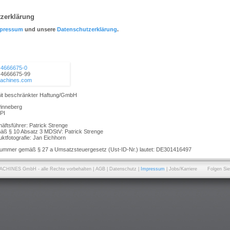
zerklärung
pressum
und unsere
Datenschutzerklärung
.
 4666675-0
 4666675-99
machines.com
mit beschränkter Haftung/GmbH
Pinneberg
PI
äftsführer: Patrick Strenge
emäß § 10 Absatz 3 MDStV: Patrick Strenge
ktfotografie: Jan Eichhorn
snummer gemäß § 27 a Umsatzsteuergesetz (Ust-ID-Nr.) lautet: DE301416497
ACHINES GmbH - alle Rechte vorbehalten |
AGB
|
Datenschutz
|
Impressum
|
Jobs/Karriere
Folgen Sie