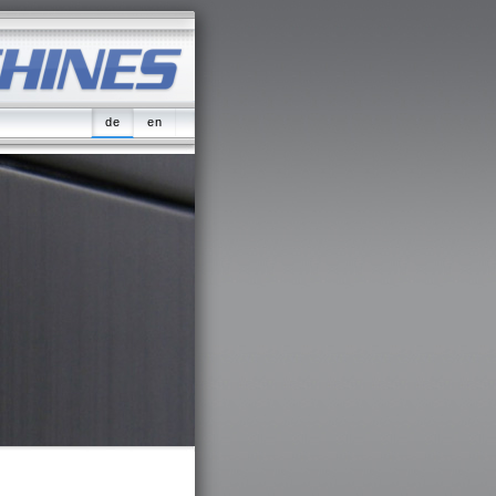
de
en