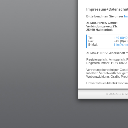
Impressum+Datenschut
Bitte beachten Sie unser
Im
XI-MACHINES GmbH
Verbindungsweg 23c
25469 Halstenbek
Tel:
+49 (0)40
Fax:
+49 (0)40
E-Mail:
info@xi-
XI-MACHINES
Gesellschaft 
Registergericht: Amtsgericht 
Registernummer: HRB 18663 
Vertretungsberechtigter Gesch
Inhaltlich Verantwortlicher g
Webentwicklung, Grafik, Produ
Umsatzsteuer-Identifikation
© 2005-2019 XI-M