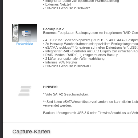
• Integrierter Lüfter zur optiomalen Wärmeableitung
• Externes Netzteil
• Stilvolles Gehäuse in schwarz
Backup Kit 2
Externes Festplatten-Backupsystem mit integriertem RAID-Cont
• 4 TB Brutto-Speicherkapazität (2x 2TB - 5.400 SATA2 Festpl
• 2x Hotswap Wechselrahmen mit speziellem Entriegelungsme
Produktbilder
• eSATA Anschluss** für extrem schnellen Datentransfer*, USB
• Integrierter RAID-Controller mit LCD Display zur einfachen Kon
• RAID-Modes: RAID 0, 1, zeitgesteuertes Backup
• 2 Lüfter zur optiomalen Wärmeableitung
• Internes 70W Netzteil
• Stilvolles Gehäuse in silber/alu
HINWEIS:
* Volle SATA2 Geschwindigkeit
** Sind keine eSATA Anschlüsse vorhanden, so kann die im Lief
verwendet werden.
Backup-Lösungen mit USB 3.0 oder Firewire Anschluss auf Anf
Capture-Karten