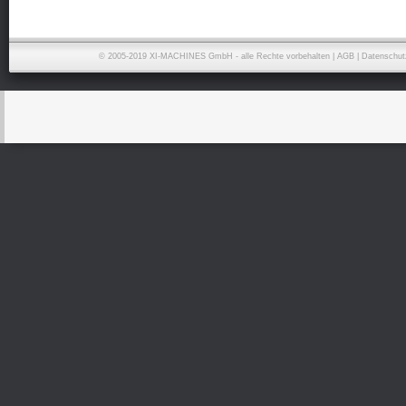
© 2005-2019 XI-MACHINES GmbH - alle Rechte vorbehalten |
AGB
|
Datenschut