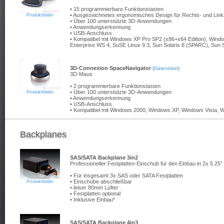
• 15 programmierbare Funktionstasten
• Ausgezeichnetes ergonomisches Design für Rechts- und Lin
Produktbilder
• Über 100 unterstützte 3D-Anwendungen
• Anwendungserkennung
• USB-Anschluss
• Kompatibel mit Windows XP Pro SP2 (x86+x64 Edition), Window
Enterprise WS 4, SuSE Linux 9.3, Sun Solaris 8 (SPARC), Sun S
3D-Connexion SpaceNavigator
(
Datenblatt
)
3D-Maus
• 2 programmierbare Funktionstasten
• Über 100 unterstützte 3D-Anwendungen
Produktbilder
• Anwendungserkennung
• USB-Anschluss
• Kompatibel mit Windows 2000, Windows XP, Windows Vista, W
Backplanes
SAS/SATA Backplane 3in2
Professioneller Festplatten-Einschub für den Einbau in 2x 5.25
• Für insgesamt 3x SAS oder SATA Festplatten
• Einschübe abschließbar
Produktbilder
• leiser 80mm Lüfter
• Festplatten optional
• Inklusive Einbau*
SAS/SATA Backplane 4in3