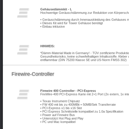
Gehäusedämmkit - L
Hochwertige Geräuschdämmung zur Reduktion von Körperschall
• Geräuschdämmung durch Innenauskleidung des Gehäuses mi
• Dieses Kit wird für Tower Gehäuse benötigt
• Einbau inklusive
HINWEIS:
*Dämm-Material Made in Germany! - TÜV zertifizierte Produkti
Gesundheitsrisiko, keine schwefelhaltigen Inhaltsstoffe. Kleber
entflammbar (DIN 75200 Klasse SE und US-Norm FMSS 302)
Firewire-Controller
Firewire 400 Controller - PCI-Express
FireWire-400 PCI-Express Karte mit 2+1 Port (2x extern, 1x int
• Texas Instrument Chipsatz
• FW 400 mit bis zu 400MBit = 50MB/Sek Transferrate
• PCI-Express x1 bis x16 Slot
• PCI Express Schnittstelle kompatibel zu 1.0a Spezifikation
• Power auf Firewire Bus
• Unterstützt Hot Plug and Play
• PC und Mac kompatibel