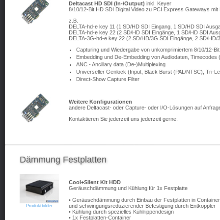
Deltacast HD SDI (In-/Output)
inkl. Keyer
8/10/12-Bit HD SDI Digital Video zu PCI Express Gateways mit
z.B.
DELTA-hd-e key 11 (1 SD/HD SDI Eingang, 1 SD/HD SDI Ausg
DELTA-hd-e key 22 (2 SD/HD SDI Eingänge, 1 SD/HD SDI Aus
DELTA-3G-hd-e key 22 (2 SD/HD/3G SDI Eingänge, 2 SD/HD/
Capturing und Wiedergabe von unkomprimiertem 8/10/12-Bit
Embedding und De-Embedding von Audiodaten, Timecodes 
ANC - Ancillary data (De-)Multiplexing
Universeller Genlock (Input, Black Burst (PAL/NTSC), Tri-L
Direct-Show Capture Filter
Weitere Konfigurationen
andere Deltacast- oder Capture- oder I/O-Lösungen auf Anfrag
Kontaktieren Sie jederzeit uns jederzeit gerne.
Dämmung Festplatten
Cool+Silent Kit HDD
Geräuschdämmung und Kühlung für 1x Festplatte
• Geräuschdämmung durch Einbau der Festplatten in Containe
und schwingungsreduzierender Befestigung durch Entkoppler
Produktbilder
• Kühlung durch spezielles Kühlrippendesign
• 1x Festplatten-Container