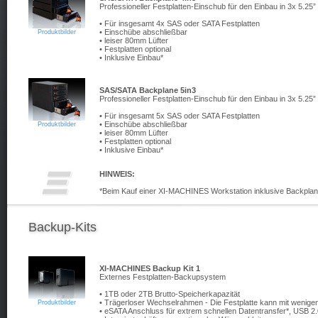
Professioneller Festplatten-Einschub für den Einbau in 3x 5.25
• Für insgesamt 4x SAS oder SATA Festplatten
• Einschübe abschließbar
Produktbilder
• leiser 80mm Lüfter
• Festplatten optional
• Inklusive Einbau*
SAS/SATA Backplane 5in3
Professioneller Festplatten-Einschub für den Einbau in 3x 5.25
• Für insgesamt 5x SAS oder SATA Festplatten
• Einschübe abschließbar
Produktbilder
• leiser 80mm Lüfter
• Festplatten optional
• Inklusive Einbau*
HINWEIS:
*Beim Kauf einer XI-MACHINES Workstation inklusive Backplane i
Backup-Kits
XI-MACHINES Backup Kit 1
Externes Festplatten-Backupsystem
• 1TB oder 2TB Brutto-Speicherkapazität
• Trägerloser Wechselrahmen - Die Festplatte kann mit wenige
Produktbilder
• eSATA Anschluss für extrem schnellen Datentransfer*, USB 2