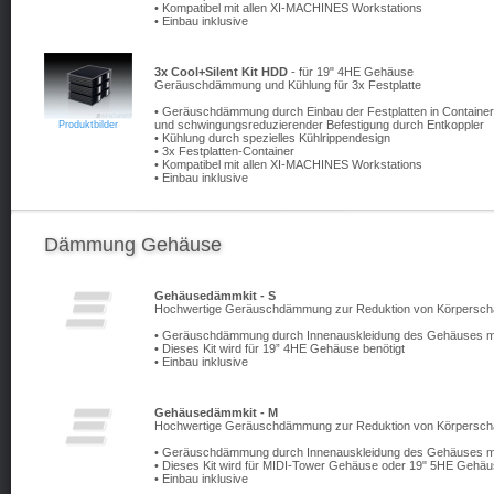
• Kompatibel mit allen XI-MACHINES Workstations
• Einbau inklusive
3x Cool+Silent Kit HDD
- für 19" 4HE Gehäuse
Geräuschdämmung und Kühlung für 3x Festplatte
• Geräuschdämmung durch Einbau der Festplatten in Containe
und schwingungsreduzierender Befestigung durch Entkoppler
Produktbilder
• Kühlung durch spezielles Kühlrippendesign
• 3x Festplatten-Container
• Kompatibel mit allen XI-MACHINES Workstations
• Einbau inklusive
Dämmung Gehäuse
Gehäusedämmkit - S
Hochwertige Geräuschdämmung zur Reduktion von Körperschall
• Geräuschdämmung durch Innenauskleidung des Gehäuses mi
• Dieses Kit wird für 19” 4HE Gehäuse benötigt
• Einbau inklusive
Gehäusedämmkit - M
Hochwertige Geräuschdämmung zur Reduktion von Körperschall
• Geräuschdämmung durch Innenauskleidung des Gehäuses mi
• Dieses Kit wird für MIDI-Tower Gehäuse oder 19" 5HE Gehäu
• Einbau inklusive