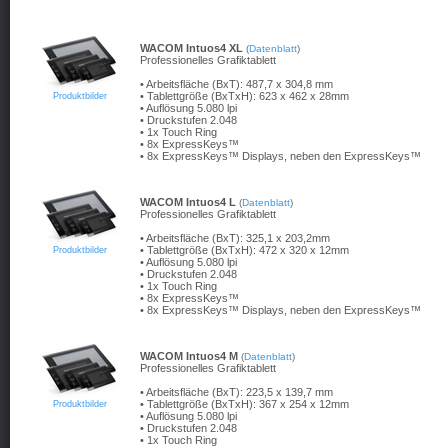
WACOM Intuos4 XL
(
Datenblatt
)
Professionelles Grafiktablett
• Arbeitsfläche (BxT): 487,7 x 304,8 mm
• Tablettgröße (BxTxH): 623 x 462 x 28mm
Produktbilder
• Auflösung 5.080 lpi
• Druckstufen 2.048
• 1x Touch Ring
• 8x ExpressKeys™
• 8x ExpressKeys
™ Displays, neben den ExpressKeys™
WACOM Intuos4 L
(
Datenblatt
)
Professionelles Grafiktablett
• Arbeitsfläche (BxT): 325,1 x 203,2mm
• Tablettgröße (BxTxH): 472 x 320 x 12mm
Produktbilder
• Auflösung 5.080 lpi
• Druckstufen 2.048
• 1x Touch Ring
• 8x ExpressKeys™
• 8x ExpressKeys
™ Displays, neben den ExpressKeys™
WACOM Intuos4 M
(
Datenblatt
)
Professionelles Grafiktablett
• Arbeitsfläche (BxT): 223,5 x 139,7 mm
• Tablettgröße (BxTxH): 367 x 254 x 12mm
Produktbilder
• Auflösung 5.080 lpi
• Druckstufen 2.048
• 1x Touch Ring