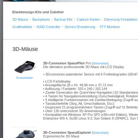
Erweiterungs-Kits und Zubehör
3D-Mäuse
-
Backplanes
-
Backup-Kits
-
Capture-Karten
-
Dämmung-Festplatten
Grafiktabletts
-
RAID-Controller
-
Service-Erweiterung
-
TFT-Monitore
3D-Mäuse
3D-Connexion SpacePilot
Pro
(
Datenblatt
)
Die ultimative professionelle 3D-Maus mit LCD Display
• 3Dconnexion patentierter Sensor mit 6 Freiheitsgraden (6DoF
Produktbilder
• LCD-Farbdisplay
• Anzeigefläche (B x H): 49,96 mm x 37,72 mm
• Auflösung / Farbtiefe: 320 x 240 / 262.144
• Zweite Generation der QuickView-Navigation (32 Standardans
• 4 Tasten für Navigationseinstellung (Geschwindigkeit, Rot
• 5 intelligente Funktionstasten mit Zweifachbelegung (Zugriff au
• Tastaturbefehle (Strg, Alt, Umschalttaste, Esc)
• Insgesamt 21 programmierbare Tasten (Zugriff auf 31 Befehle
• Über 130 unterstützte 3D-Anwendungen
• Kompatibel mit Windows XP Pro SP2 (x86+x64 Edition), Window
Enterprise WS 4, SuSE Linux 9.3, Sun Solaris 8 (SPARC), Sun S
3D-Connexion SpaceExplorer
(
Datenblatt
)
Ergonomische 3D-Maus