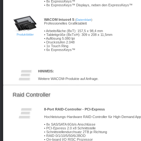
• 8x ExpressKeys™
• 8x ExpressKeys
™ Displays, neben den ExpressKeys™
WACOM Intuos4 S
(
Datenblatt
)
Professionelles Grafiktablett
• Arbeitsfläche (BxT): 157,5 x 98,4 mm
• Tablettgröße (BxTxH): 309 x 208 x 11,5mm
Produktbilder
• Auflösung 5.080 lpi
• Druckstufen 2.048
• 1x Touch Ring
• 6x ExpressKeys™
HINWEIS:
Weitere WACOM-Produkte auf Anfrage.
Raid Controller
8-Port RAID-Controller - PCI-Express
Hochleistungs-Hardware RAID-Controller für High-Demand Appl
• 8x SAS/SATA 6Gb/s Anschlüsse
• PCI-Epxress 2.0 x8 Schnittstelle
• Schnittstellendurchsatz 2TB je Richtung
• RAID 0/1/10/5/50/6/JBOD
• On-board I/O RISC Prozessor