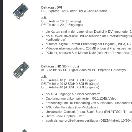
Deltacast DVI
PCI Express DVI-D oder DVI-A Capture-Karte
z.B.
DELTA-dvi-e 10 (1 Eingang)
DELTA-dvi-e 20 (2 Eingänge)
die Karten sind in der Lage, einen Dual Link DVI Input oder 
bis zu zwei universelle DVI Anschlüsse mit Unterstützung fü
konfigurierbar)
automat. Signal-/Format-Erkennung der Eingäne (DVI-A, D
Videoverarbeitung onboard, 256MB onboard Framespeicher
PCIe 4x, onboard Bus Master DMA (reduziert Prozessorlast
Deltacast HD SDI (Input)
8/10/12-Bit HD SDI Digital Video zu PCI Express Gateways
z.B.
DELTA-hd-e 10 (1 SD/HD SDI Eingang)
DELTA-hd-e 20 (2 SD/HD SDI Eingänge)
DELTA-hd-e 40 (4 SD/HD SDI Eingänge)
bis zu 4 Eingänge auf einer Videokarte
Capturing von unkomprimiertem 8/10/12-Bit Video
Embedding und De-Embedding von Audiodaten, Timecodes 
ANC - Ancillary data (De-)Multiplexing
Universeller Genlock (Input, Black Burst (PAL/NTSC), Tri-L
Direct-Show Capture Filter
auch als low-profile-Karten verfügbar (DELTA-hd-elp 10/20/4